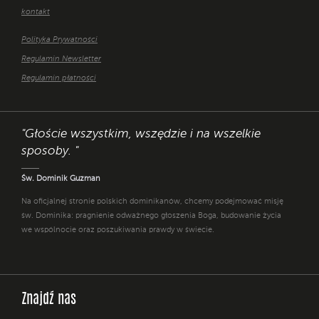
kontakt
Polityka Prywatności
Regulamin Newsletter
Regulamin płatności
"Głoście wszystkim, wszędzie i na wszelkie
sposoby. "
Św. Dominik Guzman
Na oficjalnej stronie polskich dominikanów, chcemy podejmować misję
św. Dominika: pragnienie odważnego głoszenia Boga, budowanie życia
we wspólnocie oraz poszukiwania prawdy w świecie.
Znajdź nas