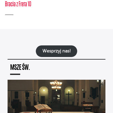
Bracia z Freta 10
Wesprzyj nas!
MSZE ŚW.