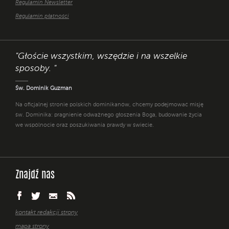
Regulamin Newsletter
Regulamin płatności
"Głoście wszystkim, wszędzie i na wszelkie
sposoby. "
Św. Dominik Guzman
Na oficjalnej stronie polskich dominikanów, chcemy podejmować misję
św. Dominika: pragnienie odważnego głoszenia Boga, budowanie życia
we wspólnocie oraz poszukiwania prawdy w świecie.
Znajdź nas
kontakt redakcji strony
mapa strony