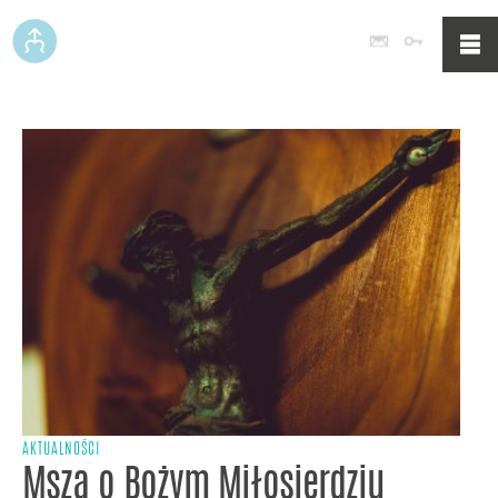
Poczta
Logowan
AKTUALNOŚCI
Msza o Bożym Miłosierdziu