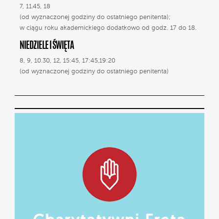
7, 11.45, 18
(od wyznaczonej godziny do ostatniego penitenta);
w ciągu roku akademickiego dodatkowo od godz. 17 do 18.
NIEDZIELE I ŚWIĘTA
8, 9, 10.30, 12, 15:45, 17:45,19:20
(od wyznaczonej godziny do ostatniego penitenta)