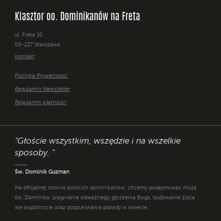
Klasztor oo. Dominikanów na Freta
ul. Freta 10
00-227 Warszawa
kontakt
Polityka Prywatności
Regulamin Newsletter
Regulamin płatności
"Głoście wszystkim, wszędzie i na wszelkie
sposoby. "
Św. Dominik Guzman
Na oficjalnej stronie polskich dominikanów, chcemy podejmować misję
św. Dominika: pragnienie odważnego głoszenia Boga, budowanie życia
we wspólnocie oraz poszukiwania prawdy w świecie.