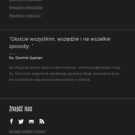
Regulamin Newsletter
Regulamin płatności
"Głoście wszystkim, wszędzie i na wszelkie
sposoby. "
Św. Dominik Guzman
Na oficjalnej stronie polskich dominikanów, chcemy podejmować misję
św. Dominika: pragnienie odważnego głoszenia Boga, budowanie życia
we wspólnocie oraz poszukiwania prawdy w świecie.
Znajdź nas
kontakt redakcji strony