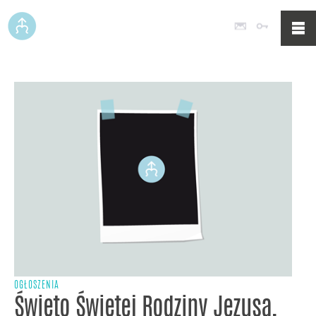
Poczta
Logowan
OGŁOSZENIA
Święto Świętej Rodziny Jezusa,