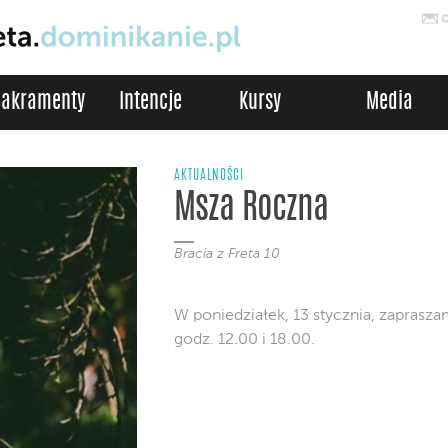
Sakramenty
Intencje
Kursy
Media
AKTUALNOŚCI
Msza Roczna
Bracia z Freta 10
W poniedziałek, 13 stycznia, zaprasz
godz. 12.00 i 18.00.