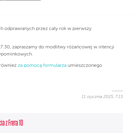
ch odprawianych przez cały rok w pierwszy
i 17:30, zapraszamy do modlitwy różańcowej w intencji
wypominkowych.
 również
za pomocą formularza
umieszczonego
11 stycznia 2025, 7:15
ia z Freta 10