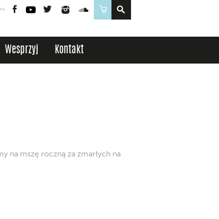
Poczta
Logowanie
Facebook
YouTube
Twitter
Instagram
SoundCloud
Sklep
Wesprzyj
Kontakt
amy na mszę roczną za zmarłych na