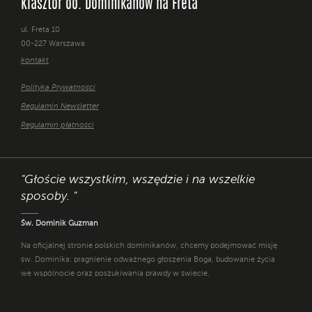
Klasztor oo. Dominikanów na Freta
ul. Freta 10
00-227 Warszawa
kontakt
Polityka Prywatności
Regulamin Newsletter
Regulamin płatności
"Głoście wszystkim, wszędzie i na wszelkie
sposoby. "
Św. Dominik Guzman
Na oficjalnej stronie polskich dominikanów, chcemy podejmować misję
św. Dominika: pragnienie odważnego głoszenia Boga, budowanie życia
we wspólnocie oraz poszukiwania prawdy w świecie.