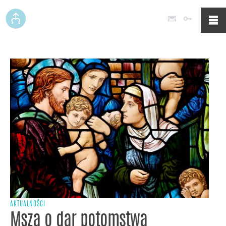
Poczta
Logowan
AKTUALNOŚCI
Msza o dar potomstwa