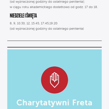
(od wyznaczonej godziny do ostatniego penitenta);
w ciągu roku akademickiego dodatkowo od godz. 17 do 18.
NIEDZIELE I ŚWIĘTA
8, 9, 10.30, 12, 15:45, 17:45,19:20
(od wyznaczonej godziny do ostatniego penitenta)