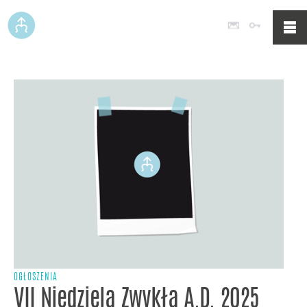
Poczta
Logowan
OGŁOSZENIA
VII Niedziela Zwykła A.D. 2025