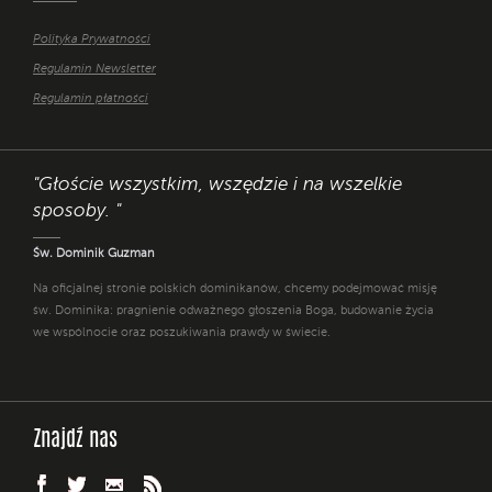
Polityka Prywatności
Regulamin Newsletter
Regulamin płatności
"Głoście wszystkim, wszędzie i na wszelkie
sposoby. "
Św. Dominik Guzman
Na oficjalnej stronie polskich dominikanów, chcemy podejmować misję
św. Dominika: pragnienie odważnego głoszenia Boga, budowanie życia
we wspólnocie oraz poszukiwania prawdy w świecie.
Znajdź nas