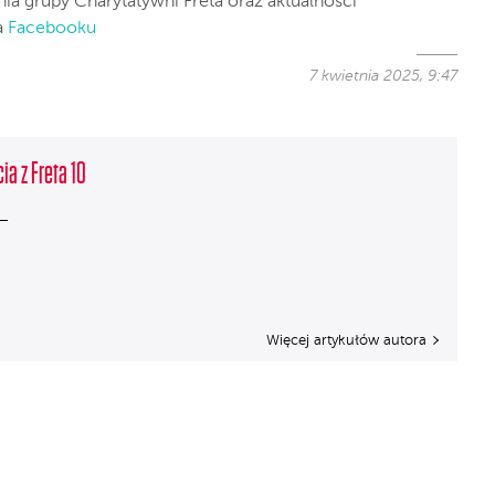
nia grupy Charytatywni Freta oraz aktualności
a
Facebooku
7 kwietnia 2025, 9:47
ia z Freta 10
Więcej artykułów autora