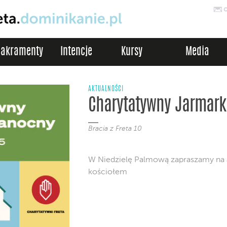
Sakramenty
Intencje
Kursy
Media
AKTUALNOŚCI
Charytatywny Jarmark
Bracia z Freta 10
W Niedzielę Palmową zapraszamy na 
kościołem