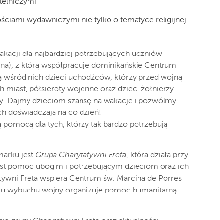
telniczymi
ciami wydawniczymi nie tylko o tematyce religijnej.
kacji dla najbardziej potrzebujących uczniów
aina), z którą współpracuje dominikańskie Centrum
ą wśród nich dzieci uchodźców, którzy przed wojną
h miast, półsieroty wojenne oraz dzieci żołnierzy
ny. Dajmy dzieciom szansę na wakacje i pozwólmy
ch doświadczają na co dzień!
ą pomocą dla tych, którzy tak bardzo potrzebują
arku jest
Grupa Charytatywni Freta
, która działa przy
jest pomoc ubogim i potrzebującym dzieciom oraz ich
atywni Freta wspiera Centrum św. Marcina de Porres
tu wybuchu wojny organizuje pomoc humanitarną