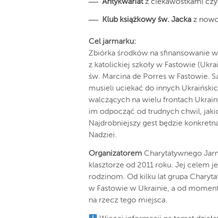
Antykwariat
z ciekawostkami czy
Klub książkowy św. Jacka
z nowoś
Cel jarmarku:
Zbiórka środków na sfinansowanie wa
z katolickiej szkoły w Fastowie (Ukr
św. Marcina de Porres w Fastowie. S
musieli uciekać do innych Ukraińskic
walczących na wielu frontach Ukrai
im odpocząć od trudnych chwil, jaki
Najdrobniejszy gest będzie konkretn
Nadziei.
Organizatorem
Charytatywnego Jarm
klasztorze od 2011 roku. Jej celem 
rodzinom. Od kilku lat grupa Charyt
w Fastowie w Ukrainie, a od momen
na rzecz tego miejsca.