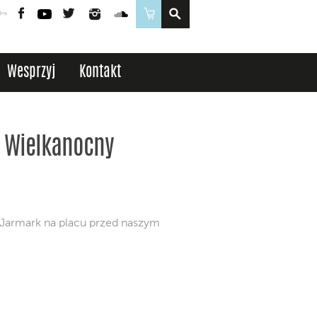
Poczta
Logowanie
Facebook
YouTube
Twitter
Instagram
SoundCloud
Sklep
Wesprzyj
Kontakt
 Wielkanocny
Jarmark na placu przed naszym