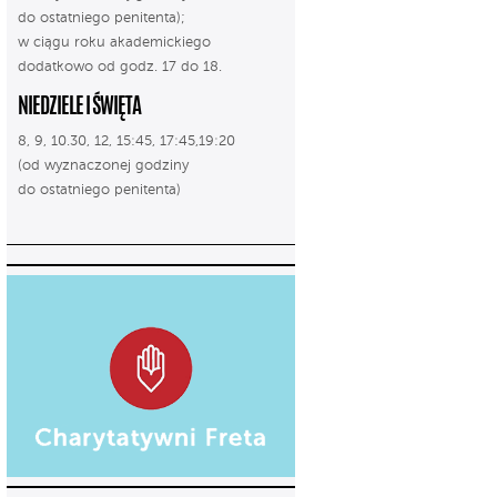
do ostatniego penitenta);
w ciągu roku akademickiego
dodatkowo od godz. 17 do 18.
NIEDZIELE I ŚWIĘTA
8, 9, 10.30, 12, 15:45, 17:45,19:20
(od wyznaczonej godziny
do ostatniego penitenta)