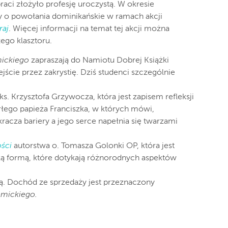
aci złożyło profesję uroczystą. W okresie
 o powołania dominikańskie w ramach akcji
raj
. Więcej informacji na temat tej akcji można
zego klasztoru.
ickiego
zapraszają do Namiotu Dobrej Książki
ście przez zakrystię. Dziś studenci szczególnie
s. Krzysztofa Grzywocza, która jest zapisem refleksji
łego papieża Franciszka, w których mówi,
kracza bariery a jego serce napełnia się twarzami
ości
autorstwa o. Tomasza Golonki OP, która jest
ką formą, które dotykają różnorodnych aspektów
ką. Dochód ze sprzedaży jest przeznaczony
emickiego.