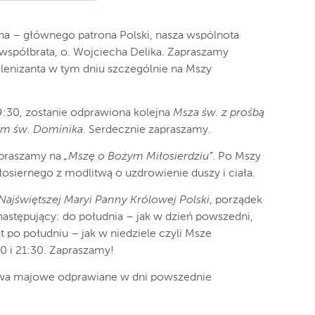
ha – głównego patrona Polski, nasza wspólnota
współbrata, o. Wojciecha Delika. Zapraszamy
lenizanta w tym dniu szczególnie na Mszy
19:30, zostanie odprawiona kolejna
Msza św. z prośbą
em św. Dominika
. Serdecznie zapraszamy.
zapraszamy na
„Mszę o Bożym Miłosierdziu”
. Po Mszy
siernego z modlitwą o uzdrowienie duszy i ciała.
Najświętszej Maryi Panny Królowej Polski
, porządek
astępujący: do południa – jak w dzień powszedni,
t po południu – jak w niedziele czyli Msze
30 i 21:30. Zapraszamy!
twa majowe odprawiane w dni powszednie