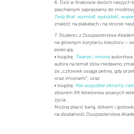
6. Dziś w Krakowie dwóch naszych br
paschalnym zapraszamy do modlitwy
Twój Brat: wymódl, wykształć, wspie
znaleźć na plakatach i na stronie nas
7. Studenci z
Duszpasterstwa Akadem
na głównym korytarzu klasztoru – wej
polecają:
• książkę:
Twarze i imiona
autorstwa k
autora na temat słów niedawno zmar
że „człowiek osiąga pełnię, gdy prze
oraz imionami”; oraz
• książkę:
Nie wszystkie okruchy cał
zbiorem 99 felietonów pisanych lek
życia.
Można płacić kartą, blikiem i gotów
na działalność
Duszpasterstwa Akad