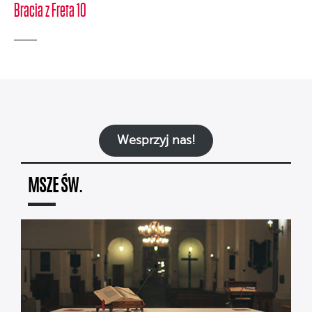
Bracia z Freta 10
Wesprzyj nas!
MSZE ŚW.