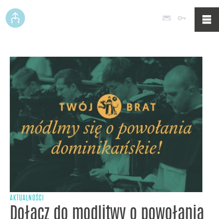
Poczta
Logowan
AKTUALNOŚCI
Dołącz do modlitwy o powołania