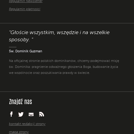
Regulamin Newsletter
Regulamin płatności
"Głoście wszystkim, wszędzie i na wszelkie
sposoby. "
Św. Dominik Guzman
Na oficjalnej stronie polskich dominikanów, chcemy podejmować misję
św. Dominika: pragnienie odważnego głoszenia Boga, budowanie życia
we wspólnocie oraz poszukiwania prawdy w świecie.
Znajdź nas
kontakt redakcji strony
mapa strony