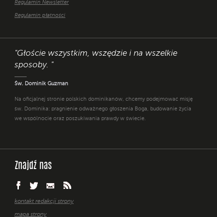
Regulamin Newsletter
Regulamin płatności
"Głoście wszystkim, wszędzie i na wszelkie
sposoby. "
Św. Dominik Guzman
Na oficjalnej stronie polskich dominikanów, chcemy podejmować misję
św. Dominika: pragnienie odważnego głoszenia Boga, budowanie życia
we wspólnocie oraz poszukiwania prawdy w świecie.
Znajdź nas
kontakt redakcji strony
mapa strony