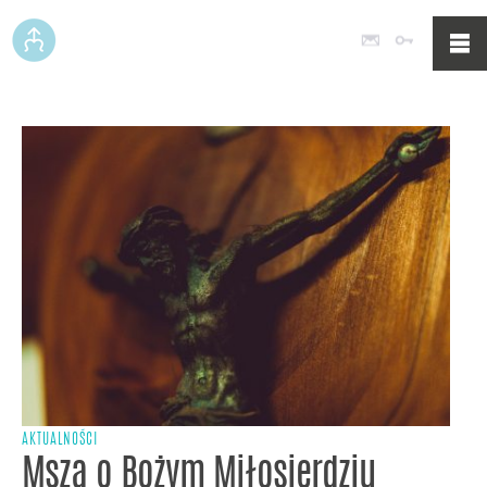
Poczta
Logowan
AKTUALNOŚCI
Msza o Bożym Miłosierdziu