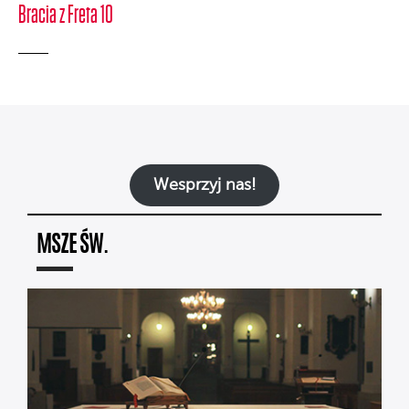
Bracia z Freta 10
Wesprzyj nas!
MSZE ŚW.