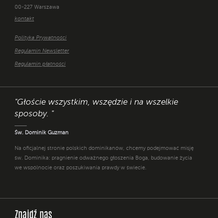
00-227 Warszawa
kontakt
Polityka Prywatności
Regulamin Newsletter
Regulamin płatności
"Głoście wszystkim, wszędzie i na wszelkie
sposoby. "
Św. Dominik Guzman
Na oficjalnej stronie polskich dominikanów, chcemy podejmować misję
św. Dominika: pragnienie odważnego głoszenia Boga, budowanie życia
we wspólnocie oraz poszukiwania prawdy w świecie.
Znajdź nas