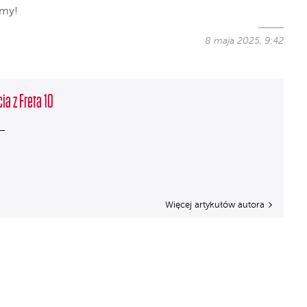
emy!
8 maja 2025, 9:42
ia z Freta 10
Więcej artykułów autora