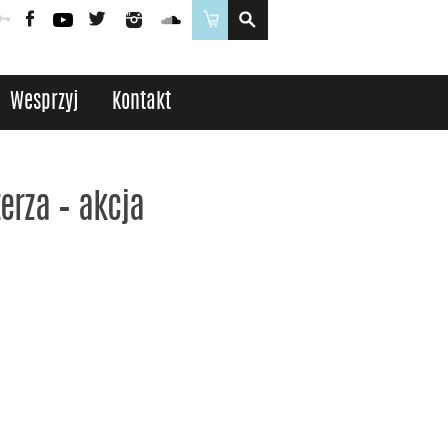
Poczta
Logowanie
Facebook
YouTube
Twitter
Instagram
SoundCloud
Sklep
Wesprzyj
Kontakt
erza – akcja