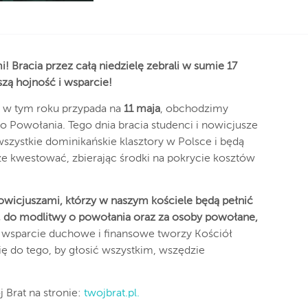
i! Bracia przez całą niedzielę zebrali w sumie 17
zą hojność i wsparcie!
a w tym roku przypada na
11 maja
, obchodzimy
 Powołania. Tego dnia bracia studenci i nowicjusze
szystkie dominikańskie klasztory w Polsce i będą
że kwestować, zbierając środki na pokrycie kosztów
owicjuszami, którzy w naszym kościele będą pełnić
ji, do modlitwy o powołania oraz za osoby powołane,
wsparcie duchowe i finansowe tworzy Kościół
ę do tego, by głosić wszystkim, wszędzie
 Brat na stronie:
twojbrat.pl.