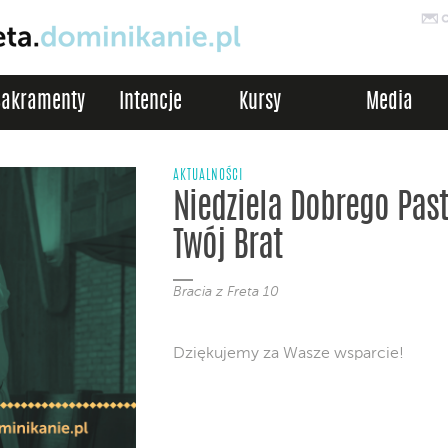
Sakramenty
Intencje
Kursy
Media
AKTUALNOŚCI
Niedziela Dobrego Past
Twój Brat
Bracia z Freta 10
Dziękujemy za Wasze wsparcie!