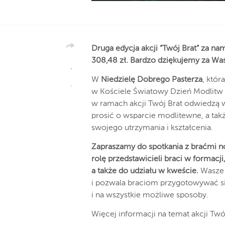
Druga edycja akcji “Twój Brat” za nam
308,48 zł. Bardzo dziękujemy za Was
W
Niedzielę Dobrego Pasterza
, któr
w Kościele Światowy Dzień Modlitw o
w ramach akcji Twój Brat odwiedzą w
prosić o wsparcie modlitewne, a tak
swojego utrzymania i kształcenia.
Zapraszamy do spotkania z braćmi n
rolę przedstawicieli braci w formac
a także do udziału w kweście.
Wasze 
i pozwala braciom przygotowywać si
i na wszystkie możliwe sposoby.
Więcej informacji na temat akcji Twój