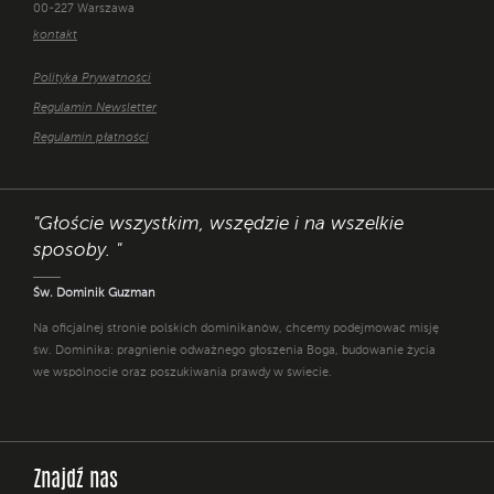
00-227 Warszawa
kontakt
Polityka Prywatności
Regulamin Newsletter
Regulamin płatności
"Głoście wszystkim, wszędzie i na wszelkie
sposoby. "
Św. Dominik Guzman
Na oficjalnej stronie polskich dominikanów, chcemy podejmować misję
św. Dominika: pragnienie odważnego głoszenia Boga, budowanie życia
we wspólnocie oraz poszukiwania prawdy w świecie.
Znajdź nas