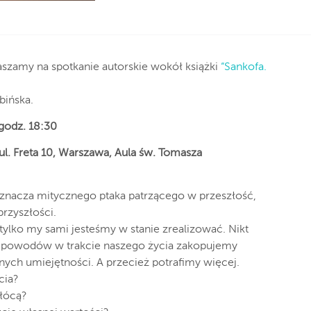
my na spotkanie autorskie wokół książki
“Sankofa.
bińska.
godz. 18:30
l. Freta 10, Warszawa, Aula św. Tomasza
oznacza mitycznego ptaka patrzącego w przeszłość,
przyszłości.
tylko my sami jesteśmy w stanie zrealizować. Nikt
ch powodów w trakcie naszego życia zakopujemy
nych umiejętności. A przecież potrafimy więcej.
cia?
kłócą?