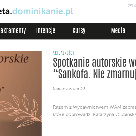
Sakramenty
Intencje
Kursy
Media
AKTUALNOŚCI
Spotkanie autorskie w
“Sankofa. Nie zmarnuj
Bracia z Freta 10
Razem z Wydawnictwem WAM zaprasza
które poprowadzi Katarzyna Olubińsk