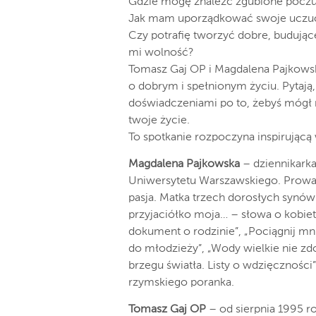
Gdzie mogę znaleźć zgubione poczu
Jak mam uporządkować swoje uczucia:
Czy potrafię tworzyć dobre, budujące 
mi wolność?
Tomasz Gaj OP i Magdalena Pajkows
o dobrym i spełnionym życiu. Pytają,
doświadczeniami po to, żebyś mógł n
twoje życie.
To spotkanie rozpoczyna inspirującą
Magdalena Pajkowska
– dziennikarka
Uniwersytetu Warszawskiego. Prowadzi
pasja. Matka trzech dorosłych synów.
przyjaciółko moja… – słowa o kobieta
dokument o rodzinie”, „Pociągnij m
do młodzieży”, „Wody wielkie nie zdo
brzegu światła. Listy o wdzięczności
rzymskiego poranka.
Tomasz Gaj OP
– od sierpnia 1995 r