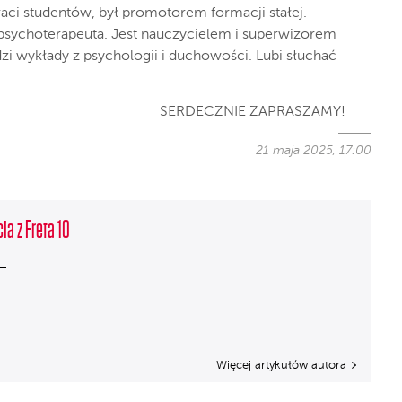
raci studentów, był promotorem formacji stałej.
 psychoterapeuta. Jest nauczycielem i superwizorem
zi wykłady z psychologii i duchowości. Lubi słuchać
SERDECZNIE ZAPRASZAMY!
21 maja 2025, 17:00
ia z Freta 10
Więcej artykułów autora