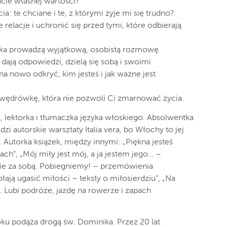
cie własnej wartości?
 te chciane i te, z którymi żyje mi się trudno?
relacje i uchronić się przed tymi, które odbierają
ka prowadzą wyjątkową, osobistą rozmowę
 dają odpowiedzi, dzielą się sobą i swoimi
a nowo odkryć, kim jesteś i jak ważne jest
 wędrówkę, która nie pozwoli Ci zmarnować życia.
, lektorka i tłumaczka języka włoskiego. Absolwentka
 autorskie warsztaty Italia vera, bo Włochy to jej
 Autorka książek, między innymi: „Piękna jesteś
ch”, „Mój miły jest mój, a ja jestem jego… –
nie za sobą. Pobiegniemy! – przemówienia
łają ugasić miłości – teksty o miłosierdziu”, „Na
”. Lubi podróże, jazdę na rowerze i zapach
oku podąża drogą św. Dominika. Przez 20 lat