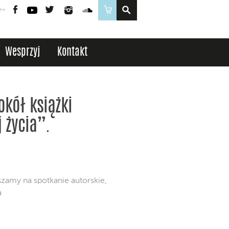
Poczta
Logowanie
Facebook
YouTube
Twitter
Instagram
SoundCloud
Sklep
Wesprzyj
Kontakt
okół książki
 życia”.
my na spotkanie autorskie,
a