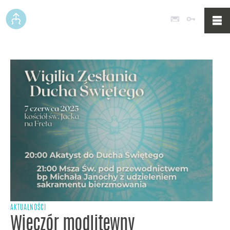
Poczta
Logowan
AKTUALNOŚCI
Wieczór modlitewny