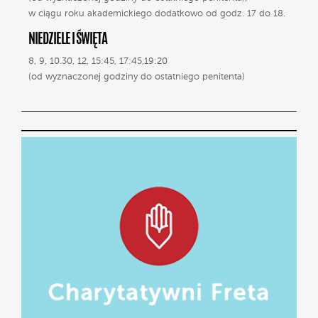
w ciągu roku akademickiego dodatkowo od godz. 17 do 18.
NIEDZIELE I ŚWIĘTA
8, 9, 10.30, 12, 15:45, 17:45,19:20
(od wyznaczonej godziny do ostatniego penitenta)