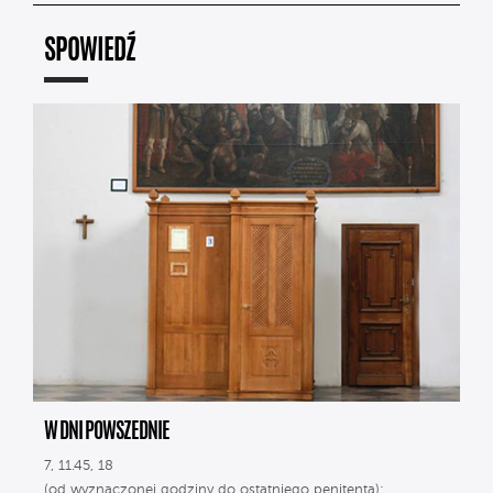
SPOWIEDŹ
W DNI POWSZEDNIE
7, 11.45, 18
(od wyznaczonej godziny do ostatniego penitenta);