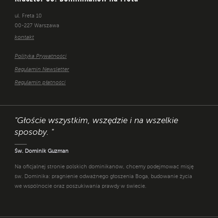
ul. Freta 10
00-227 Warszawa
kontakt
Polityka Prywatności
Regulamin Newsletter
Regulamin płatności
"Głoście wszystkim, wszędzie i na wszelkie
sposoby. "
Św. Dominik Guzman
Na oficjalnej stronie polskich dominikanów, chcemy podejmować misję
św. Dominika: pragnienie odważnego głoszenia Boga, budowanie życia
we wspólnocie oraz poszukiwania prawdy w świecie.