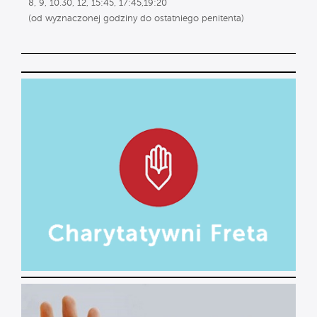
8, 9, 10.30, 12, 15:45, 17:45,19:20
(od wyznaczonej godziny do ostatniego penitenta)