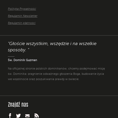
Polityka Prywatności
Regulamin Newsletter
Regulamin płatności
"Głoście wszystkim, wszędzie i na wszelkie
sposoby. "
Św. Dominik Guzman
Na oficjalnej stronie polskich dominikanów, chcemy podejmować misję
św. Dominika: pragnienie odważnego głoszenia Boga, budowanie życia
we wspólnocie oraz poszukiwania prawdy w świecie.
Znajdź nas