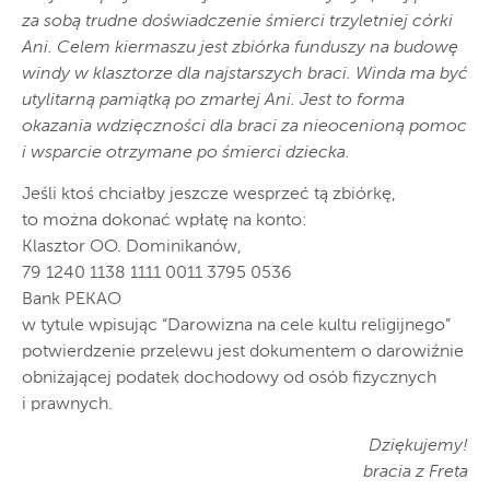
za sobą trudne doświadczenie śmierci trzyletniej córki
Ani. Celem kiermaszu jest zbiórka funduszy na budowę
windy w klasztorze dla najstarszych braci. Winda ma być
utylitarną pamiątką po zmarłej Ani. Jest to forma
okazania wdzięczności dla braci za nieocenioną pomoc
i wsparcie otrzymane po śmierci dziecka.
Jeśli ktoś chciałby jeszcze wesprzeć tą zbiórkę,
to można dokonać wpłatę na konto:
Klasztor OO. Dominikanów,
79 1240 1138 1111 0011 3795 0536
Bank PEKAO
w tytule wpisując “Darowizna na cele kultu religijnego”
potwierdzenie przelewu jest dokumentem o darowiźnie
obniżającej podatek dochodowy od osób fizycznych
i prawnych.
Dziękujemy!
bracia z Freta