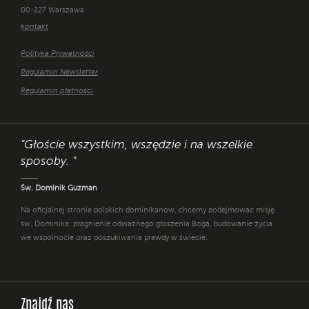
00-227 Warszawa
kontakt
Polityka Prywatności
Regulamin Newsletter
Regulamin płatności
"Głoście wszystkim, wszędzie i na wszelkie
sposoby. "
Św. Dominik Guzman
Na oficjalnej stronie polskich dominikanów, chcemy podejmować misję
św. Dominika: pragnienie odważnego głoszenia Boga, budowanie życia
we wspólnocie oraz poszukiwania prawdy w świecie.
Znajdź nas