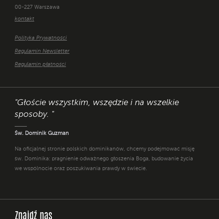
00-227 Warszawa
kontakt
Polityka Prywatności
Regulamin Newsletter
Regulamin płatności
"Głoście wszystkim, wszędzie i na wszelkie
sposoby. "
Św. Dominik Guzman
Na oficjalnej stronie polskich dominikanów, chcemy podejmować misję
św. Dominika: pragnienie odważnego głoszenia Boga, budowanie życia
we wspólnocie oraz poszukiwania prawdy w świecie.
Znajdź nas