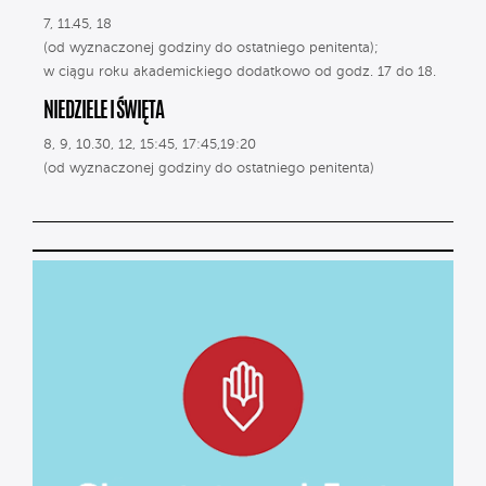
7, 11.45, 18
(od wyznaczonej godziny do ostatniego penitenta);
w ciągu roku akademickiego dodatkowo od godz. 17 do 18.
NIEDZIELE I ŚWIĘTA
8, 9, 10.30, 12, 15:45, 17:45,19:20
(od wyznaczonej godziny do ostatniego penitenta)