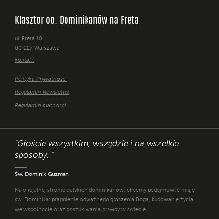
Klasztor oo. Dominikanów na Freta
ul. Freta 10
00-227 Warszawa
kontakt
Polityka Prywatności
Regulamin Newsletter
Regulamin płatności
"Głoście wszystkim, wszędzie i na wszelkie
sposoby. "
Św. Dominik Guzman
Na oficjalnej stronie polskich dominikanów, chcemy podejmować misję
św. Dominika: pragnienie odważnego głoszenia Boga, budowanie życia
we wspólnocie oraz poszukiwania prawdy w świecie.