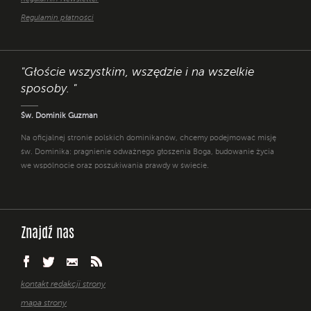
Regulamin płatności
"Głoście wszystkim, wszędzie i na wszelkie
sposoby. "
Św. Dominik Guzman
Na oficjalnej stronie polskich dominikanów, chcemy podejmować misję
św. Dominika: pragnienie odważnego głoszenia Boga, budowanie życia
we wspólnocie oraz poszukiwania prawdy w świecie.
Znajdź nas
kontakt redakcji strony
mapa strony