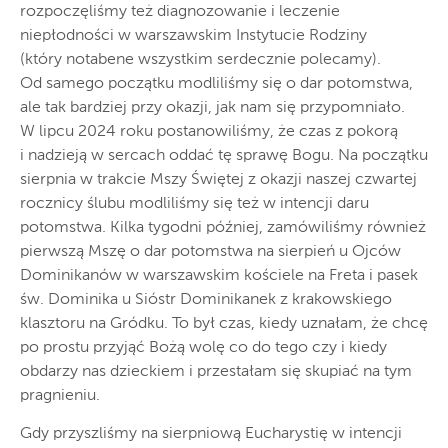
rozpoczęliśmy też diagnozowanie i leczenie
niepłodności w warszawskim Instytucie Rodziny
(który notabene wszystkim serdecznie polecamy).
Od samego początku modliliśmy się o dar potomstwa,
ale tak bardziej przy okazji, jak nam się przypomniało.
W lipcu 2024 roku postanowiliśmy, że czas z pokorą
i nadzieją w sercach oddać tę sprawę Bogu. Na początku
sierpnia w trakcie Mszy Świętej z okazji naszej czwartej
rocznicy ślubu modliliśmy się też w intencji daru
potomstwa. Kilka tygodni później, zamówiliśmy również
pierwszą Mszę o dar potomstwa na sierpień u Ojców
Dominikanów w warszawskim kościele na Freta i pasek
św. Dominika u Sióstr Dominikanek z krakowskiego
klasztoru na Gródku. To był czas, kiedy uznałam, że chcę
po prostu przyjąć Bożą wolę co do tego czy i kiedy
obdarzy nas dzieckiem i przestałam się skupiać na tym
pragnieniu.
Gdy przyszliśmy na sierpniową Eucharystię w intencji