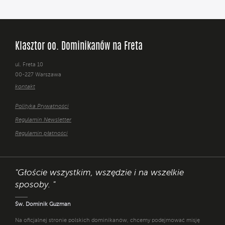
Klasztor oo. Dominikanów na Freta
ul. Freta 10
00-227 Warszawa
kontakt
Polityka Prywatności
Regulamin Newsletter
Regulamin płatności
"Głoście wszystkim, wszędzie i na wszelkie
sposoby. "
Św. Dominik Guzman
Na oficjalnej stronie polskich dominikanów, chcemy podejmować misję