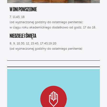
W DNI POWSZEDNIE
7, 11.45, 18
(od wyznaczonej godziny do ostatniego penitenta);
w ciągu roku akademickiego dodatkowo od godz. 17 do 18.
NIEDZIELE I ŚWIĘTA
8, 9, 10.30, 12, 15:45, 17:45,19:20
(od wyznaczonej godziny do ostatniego penitenta)