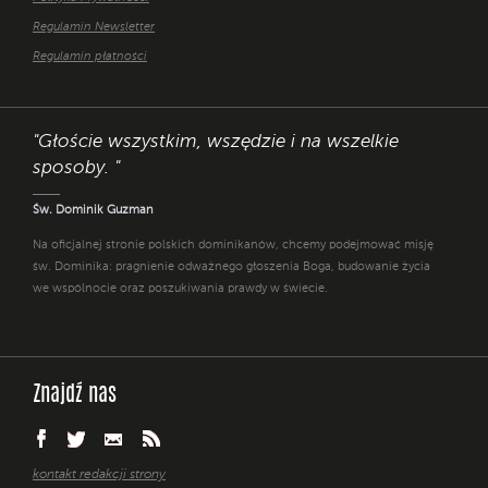
Regulamin Newsletter
Regulamin płatności
"Głoście wszystkim, wszędzie i na wszelkie
sposoby. "
Św. Dominik Guzman
Na oficjalnej stronie polskich dominikanów, chcemy podejmować misję
św. Dominika: pragnienie odważnego głoszenia Boga, budowanie życia
we wspólnocie oraz poszukiwania prawdy w świecie.
Znajdź nas
kontakt redakcji strony