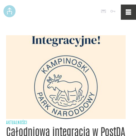
Poczta
Logowan
AKTUALNOŚCI
Całodniowa integracja w PostDA