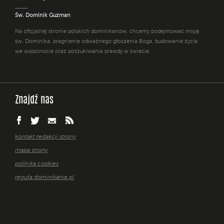
Św. Dominik Guzman
Na oficjalnej stronie polskich dominikanów, chcemy podejmować misję
św. Dominika: pragnienie odważnego głoszenia Boga, budowanie życia
we wspólnocie oraz poszukiwania prawdy w świecie.
Znajdź nas
kontakt redakcji strony
mapa strony
polityka cookies
reguła dominikanie.pl