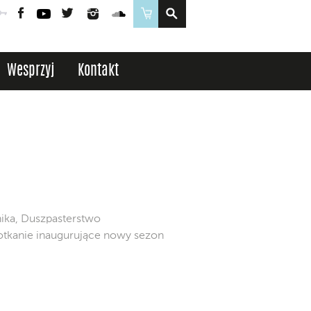
Poczta
Logowanie
Facebook
YouTube
Twitter
Instagram
SoundCloud
Sklep
Wesprzyj
Kontakt
nika, Duszpasterstwo
potkanie inaugurujące nowy sezon