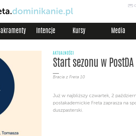
Sakramenty
Intencje
Kursy
Media
AKTUALNOŚCI
Start sezonu w PostDA
Bracia z Freta 10
Już w najbliższy czwartek, 2 paździer
postakademickie Freta zaprasza na s
duszpasterski.