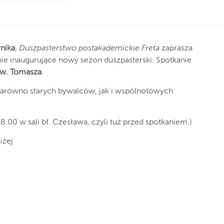
rnika
,
Duszpasterstwo postakademickie Freta
zaprasza
nie inaugurujące nowy sezon duszpasterski. Spotkanie
 św. Tomasza
.
zarówno starych bywalców, jak i wspólnotowych
8.00 w sali bł. Czesława, czyli tuż przed spotkaniem.)
iżej