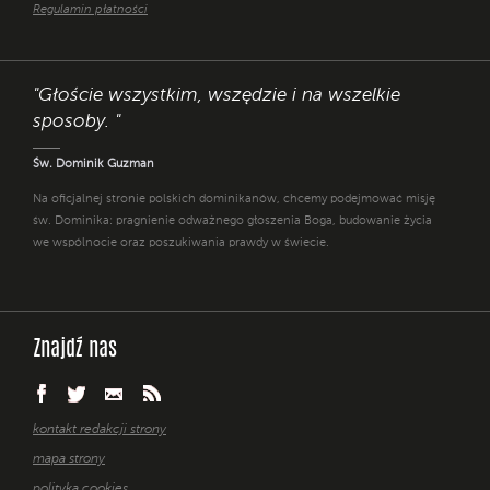
Regulamin płatności
"Głoście wszystkim, wszędzie i na wszelkie
sposoby. "
Św. Dominik Guzman
Na oficjalnej stronie polskich dominikanów, chcemy podejmować misję
św. Dominika: pragnienie odważnego głoszenia Boga, budowanie życia
we wspólnocie oraz poszukiwania prawdy w świecie.
Znajdź nas
kontakt redakcji strony
mapa strony
polityka cookies