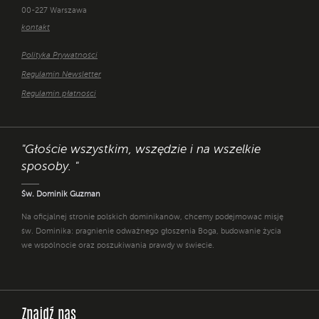
00-227 Warszawa
kontakt
Polityka Prywatności
Regulamin Newsletter
Regulamin płatności
"Głoście wszystkim, wszędzie i na wszelkie
sposoby. "
Św. Dominik Guzman
Na oficjalnej stronie polskich dominikanów, chcemy podejmować misję
św. Dominika: pragnienie odważnego głoszenia Boga, budowanie życia
we wspólnocie oraz poszukiwania prawdy w świecie.
Znajdź nas