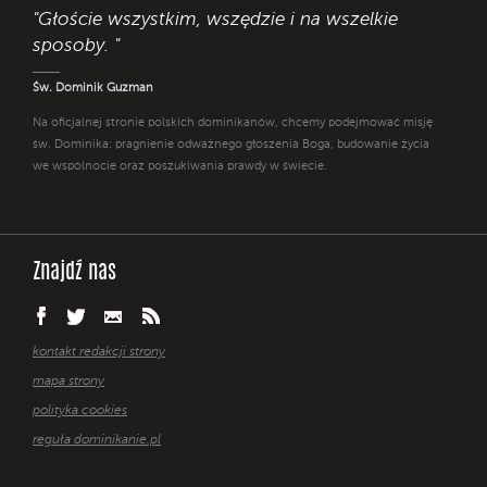
"Głoście wszystkim, wszędzie i na wszelkie
sposoby. "
Św. Dominik Guzman
Na oficjalnej stronie polskich dominikanów, chcemy podejmować misję
św. Dominika: pragnienie odważnego głoszenia Boga, budowanie życia
we wspólnocie oraz poszukiwania prawdy w świecie.
Znajdź nas
kontakt redakcji strony
mapa strony
polityka cookies
reguła dominikanie.pl