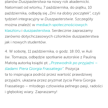
planów
Duszpasterstwa
na nowy rok akademicki.
Natomiast od wtorku, 7 października, do piątku, 10
października, odbędą się
„Dni na dobry początek”
, czyli
tydzień integracyjny w
Duszpasterstwie
. Szczegóły
można znaleźć w
mediach społecznościowych
klasztoru
i
duszpasterstwa
. Serdecznie zapraszamy
zarówno dotychczasowych członków duszpasterstwa
jak i nowych studentów.
4. W sobotę, 11 października, o godz. 18:00, w Auli
św. Tomasza, odbędzie spotkanie autorskie z Pauliną
Małotą autorką książki pt.
„Przewodnik po przyjaźni –
śladami Piera Giorgia Frassatiego”
. Pozycja
ta to inspirująca podróż przez wartość prawdziwej
przyjaźni, ukazana przez pryzmat życia Piera Giorgia
Frassatiego – młodego człowieka pełnego pasji, radości
i głębokiej wiary. Zapraszamy!