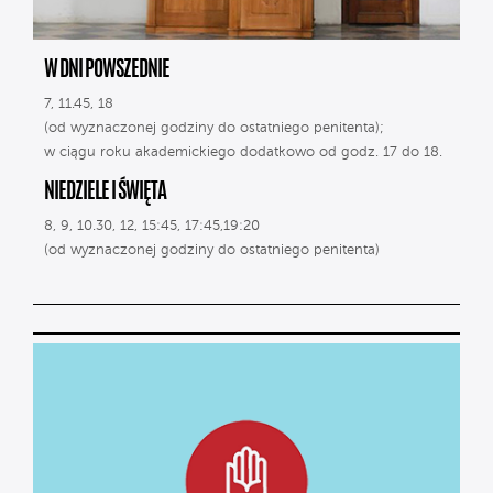
W DNI POWSZEDNIE
7, 11.45, 18
(od wyznaczonej godziny do ostatniego penitenta);
w ciągu roku akademickiego dodatkowo od godz. 17 do 18.
NIEDZIELE I ŚWIĘTA
8, 9, 10.30, 12, 15:45, 17:45,19:20
(od wyznaczonej godziny do ostatniego penitenta)