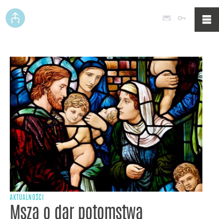
Poczta
Logowan
AKTUALNOŚCI
Msza o dar potomstwa