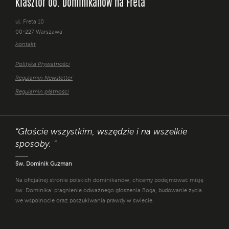
Klasztor oo. Dominikanów na Freta
ul. Freta 10
00-227 Warszawa
kontakt
Polityka Prywatności
Regulamin Newsletter
Regulamin płatności
"Głoście wszystkim, wszędzie i na wszelkie
sposoby. "
Św. Dominik Guzman
Na oficjalnej stronie polskich dominikanów, chcemy podejmować misję
św. Dominika: pragnienie odważnego głoszenia Boga, budowanie życia
we wspólnocie oraz poszukiwania prawdy w świecie.