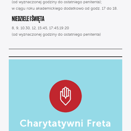
(od wyznaczonej godziny do ostatniego penitenta);
w ciągu roku akademickiego dodatkowo od godz. 17 do 18.
NIEDZIELE I ŚWIĘTA
8, 9, 10.30, 12, 15:45, 17:45,19:20
(od wyznaczonej godziny do ostatniego penitenta)