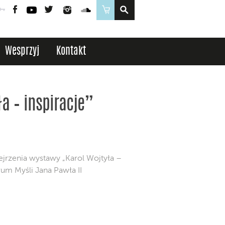
Poczta
Logowanie
Facebook
YouTube
Twitter
Instagram
SoundCloud
Sklep
Wesprzyj
Kontakt
a – inspiracje”
jrzenia wystawy „Karol Wojtyła –
rum Myśli Jana Pawła II