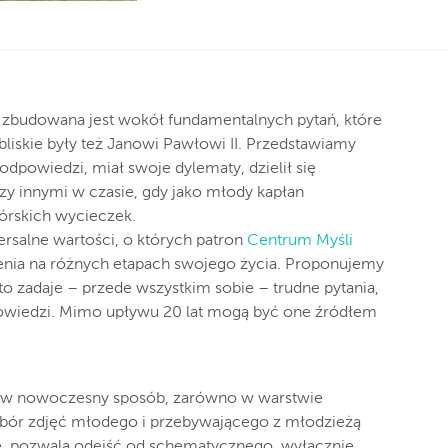
” zbudowana jest wokół fundamentalnych pytań, które
 bliskie były też Janowi Pawłowi II. Przedstawiamy
odpowiedzi, miał swoje dylematy, dzielił się
zy innymi w czasie, gdy jako młody kapłan
órskich wycieczek.
ersalne wartości, o których patron
Centrum Myśli
nia na różnych etapach swojego życia. Proponujemy
 zadaje – przede wszystkim sobie – trudne pytania,
dpowiedzi. Mimo upływu 20 lat mogą być one źródłem
a w nowoczesny sposób, zarówno w warstwie
 Wybór zdjęć młodego i przebywającego z młodzieżą
ze, pozwala odejść od schematycznego, wyłącznie