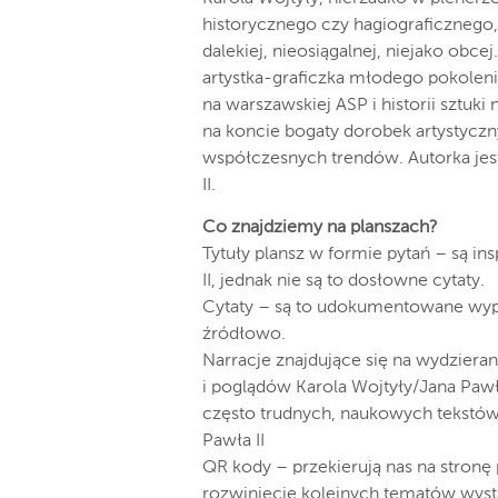
historycznego czy hagiograficznego,
dalekiej, nieosiągalnej, niejako obcej
artystka-graficzka młodego pokoleni
na warszawskiej ASP i historii sztuk
na koncie bogaty dorobek artystycz
współczesnych trendów. Autorka jest
II.
Co znajdziemy na planszach?
Tytuły plansz w formie pytań – są i
II, jednak nie są to dosłowne cytaty.
Cytaty – są to udokumentowane wypo
źródłowo.
Narracje znajdujące się na wydziera
i poglądów Karola Wojtyły/Jana Pawł
często trudnych, naukowych tekstó
Pawła II
QR kody – przekierują nas na stronę
rozwinięcie kolejnych tematów wysta