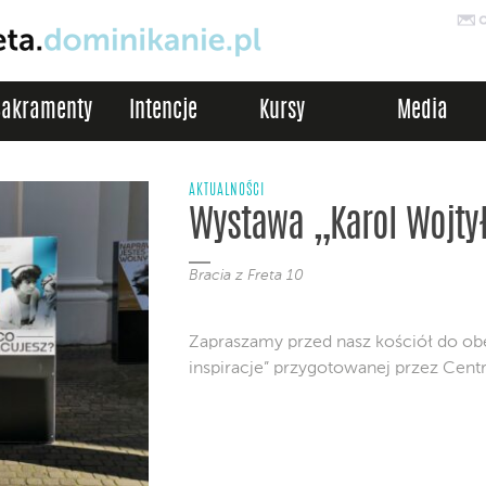
Sakramenty
Intencje
Kursy
Media
AKTUALNOŚCI
Wystawa „Karol Wojtył
Bracia z Freta 10
Zapraszamy przed nasz kościół do obe
inspiracje” przygotowanej przez Cent