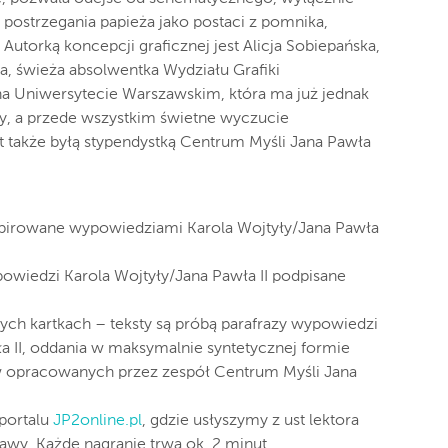
 postrzegania papieża jako postaci z pomnika,
. Autorką koncepcji graficznej jest Alicja Sobiepańska,
a, świeża absolwentka Wydziału Grafiki
i na Uniwersytecie Warszawskim, która ma już jednak
ny, a przede wszystkim świetne wyczucie
 także byłą stypendystką Centrum Myśli Jana Pawła
nspirowane wypowiedziami Karola Wojtyły/Jana Pawła
wiedzi Karola Wojtyły/Jana Pawła II podpisane
nych kartkach – teksty są próbą parafrazy wypowiedzi
a II, oddania w maksymalnie syntetycznej formie
w opracowanych przez zespół Centrum Myśli Jana
 portalu
JP2online.pl
, gdzie usłyszymy z ust lektora
wy. Każde nagranie trwa ok. 2 minut.