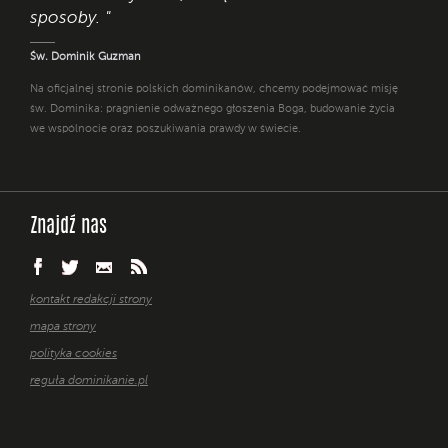
sposoby. "
Św. Dominik Guzman
Na oficjalnej stronie polskich dominikanów, chcemy podejmować misję
św. Dominika: pragnienie odważnego głoszenia Boga, budowanie życia
we wspólnocie oraz poszukiwania prawdy w świecie.
Znajdź nas
kontakt redakcji strony
mapa strony
polityka cookies
reguła dominikanie.pl