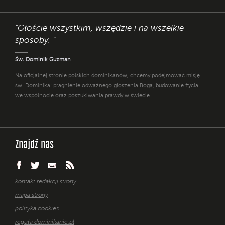
"Głoście wszystkim, wszędzie i na wszelkie
sposoby. "
Św. Dominik Guzman
Na oficjalnej stronie polskich dominikanów, chcemy podejmować misję
św. Dominika: pragnienie odważnego głoszenia Boga, budowanie życia
we wspólnocie oraz poszukiwania prawdy w świecie.
Znajdź nas
kontakt redakcji strony
mapa strony
polityka cookies
reguła dominikanie.pl