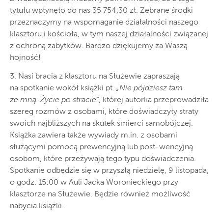
tytułu wpłynęło do nas 35 754,30 zł. Zebrane środki
przeznaczymy na wspomaganie działalności naszego
klasztoru i kościoła, w tym naszej działalności związanej
z ochroną zabytków. Bardzo dziękujemy za Waszą
hojność!
3. Nasi bracia z klasztoru na Służewie zapraszają
na spotkanie wokół książki pt.
„Nie pójdziesz tam
ze mną. Życie po stracie”
, której autorka przeprowadziła
szereg rozmów z osobami, które doświadczyły straty
swoich najbliższych na skutek śmierci samobójczej.
Książka zawiera także wywiady m.in. z osobami
służącymi pomocą prewencyjną lub post-wencyjną
osobom, które przeżywają tego typu doświadczenia.
Spotkanie odbędzie się w przyszłą niedzielę, 9 listopada,
o godz. 15:00 w Auli Jacka Woronieckiego przy
klasztorze na Służewie. Będzie również możliwość
nabycia książki.