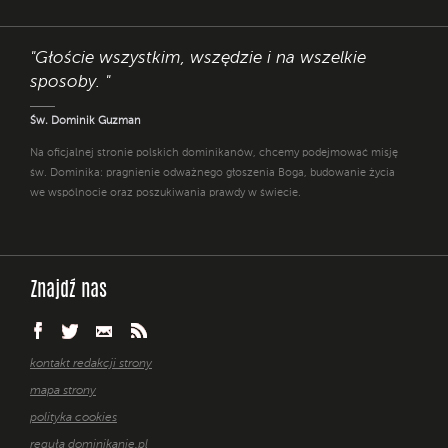
"Głoście wszystkim, wszędzie i na wszelkie
sposoby. "
Św. Dominik Guzman
Na oficjalnej stronie polskich dominikanów, chcemy podejmować misję
św. Dominika: pragnienie odważnego głoszenia Boga, budowanie życia
we wspólnocie oraz poszukiwania prawdy w świecie.
Znajdź nas
kontakt redakcji strony
mapa strony
polityka cookies
reguła dominikanie.pl