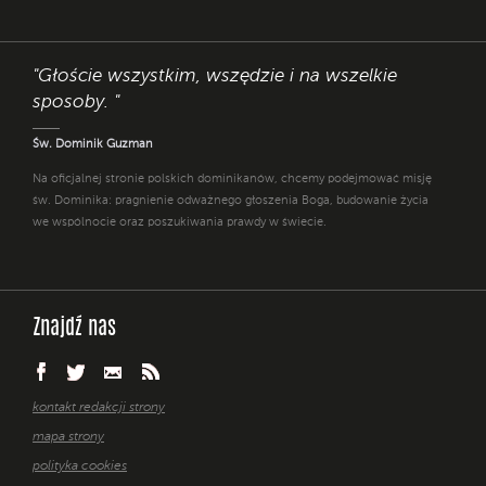
"Głoście wszystkim, wszędzie i na wszelkie
sposoby. "
Św. Dominik Guzman
Na oficjalnej stronie polskich dominikanów, chcemy podejmować misję
św. Dominika: pragnienie odważnego głoszenia Boga, budowanie życia
we wspólnocie oraz poszukiwania prawdy w świecie.
Znajdź nas
kontakt redakcji strony
mapa strony
polityka cookies