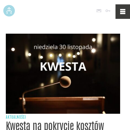
Poczta
Logowan
AKTUALNOŚCI
Kwesta na pokrycie kosztów