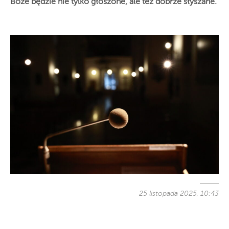
Boże będzie nie tylko głoszone, ale też dobrze słyszane.
25 listopada 2025, 10:43