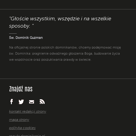
"Głoście wszystkim, wszędzie i na wszelkie
sposoby. "
Św. Dominik Guzman
Na oficjalnej stronie polskich dominikanów, chcemy podejmować misję
św. Dominika: pragnienie odważnego głoszenia Boga, budowanie życia
we wspólnocie oraz poszukiwania prawdy w świecie.
Znajdź nas
kontakt redakcji strony
mapa strony
polityka cookies