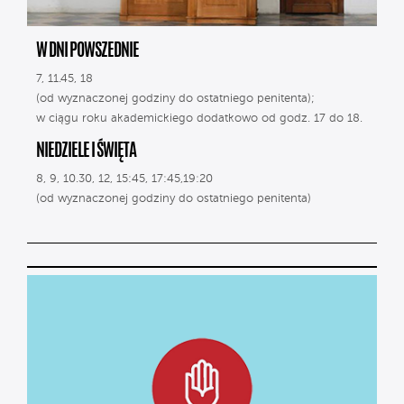
W DNI POWSZEDNIE
7, 11.45, 18
(od wyznaczonej godziny do ostatniego penitenta);
w ciągu roku akademickiego dodatkowo od godz. 17 do 18.
NIEDZIELE I ŚWIĘTA
8, 9, 10.30, 12, 15:45, 17:45,19:20
(od wyznaczonej godziny do ostatniego penitenta)