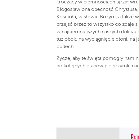
kroczący w ciemnościach ujrzał wreszci
Błogosławiona obecność Chrystusa
Kościoła, w słowie Bożym, a także 
przejść przez to wszystko co zdaje s
w najciemniejszych naszych dolinac
tuż obok, na wyciągnięcie dłoni, na 
oddech.
Życzę, aby te święta pomogły nam na
do kolejnych etapów pielgrzymki nadz
Brac