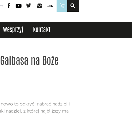
Poczta
Logowanie
Facebook
YouTube
Twitter
Instagram
SoundCloud
Sklep
Wesprzyj
Kontakt
 Galbasa na Boże
nowo to odkryć, nabrać nadziei i
i nadziei, z której najbliższy ma