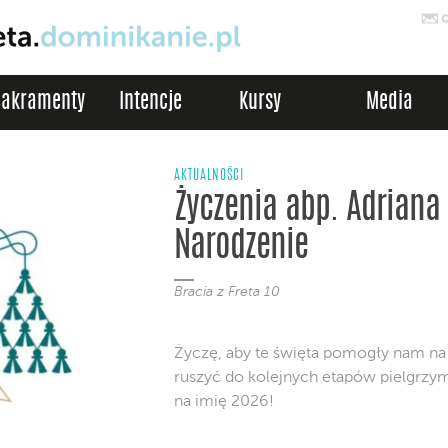
Sakramenty
Intencje
Kursy
Media
AKTUALNOŚCI
Życzenia abp. Adriana
Narodzenie
Bracia z Freta 10
Życzę, aby te święta pomogły nam na 
ruszyć do kolejnych etapów pielgrzymk
na imię 2026!