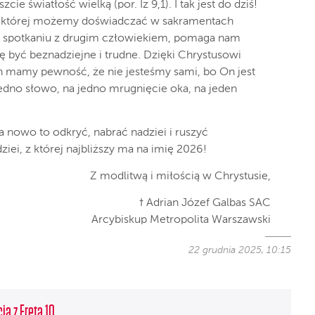
e światłość wielką (por. Iz 9,1). I tak jest do dziś!
, której możemy doświadczać w sakramentach
w spotkaniu z drugim człowiekiem, pomaga nam
ię być beznadziejne i trudne. Dzięki Chrystusowi
h mamy pewność, że nie jesteśmy sami, bo On jest
jedno słowo, na jedno mrugnięcie oka, na jeden
 nowo to odkryć, nabrać nadziei i ruszyć
iei, z której najbliższy ma na imię 2026!
Z modlitwą i miłością w Chrystusie,
† Adrian Józef Galbas SAC
Arcybiskup Metropolita Warszawski
22 grudnia 2025, 10:15
ia z Freta 10