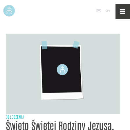
Poczta
Logowan
OGŁOSZENIA
Święto Świętej Rodziny Jezusa,