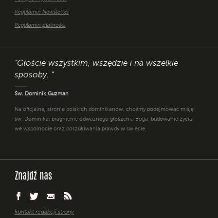
Regulamin Newsletter
Regulamin płatności
"Głoście wszystkim, wszędzie i na wszelkie
sposoby. "
Św. Dominik Guzman
Na oficjalnej stronie polskich dominikanów, chcemy podejmować misję
św. Dominika: pragnienie odważnego głoszenia Boga, budowanie życia
we wspólnocie oraz poszukiwania prawdy w świecie.
Znajdź nas
kontakt redakcji strony