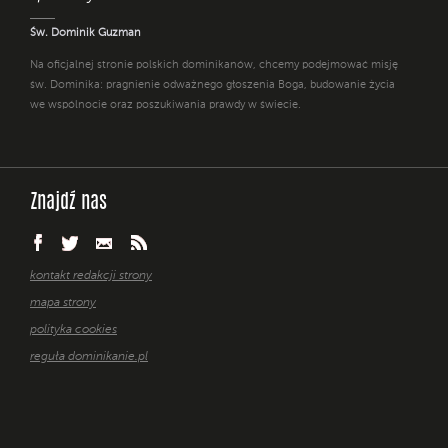
Św. Dominik Guzman
Na oficjalnej stronie polskich dominikanów, chcemy podejmować misję
św. Dominika: pragnienie odważnego głoszenia Boga, budowanie życia
we wspólnocie oraz poszukiwania prawdy w świecie.
Znajdź nas
kontakt redakcji strony
mapa strony
polityka cookies
reguła dominikanie.pl