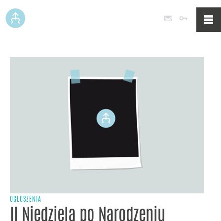
Poczta
Logowan
OGŁOSZENIA
II Niedziela po Narodzeniu