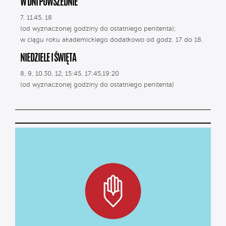
W DNI POWSZEDNIE
7, 11.45, 18
(od wyznaczonej godziny do ostatniego penitenta);
w ciągu roku akademickiego dodatkowo od godz. 17 do 18.
NIEDZIELE I ŚWIĘTA
8, 9, 10.30, 12, 15:45, 17:45,19:20
(od wyznaczonej godziny do ostatniego penitenta)