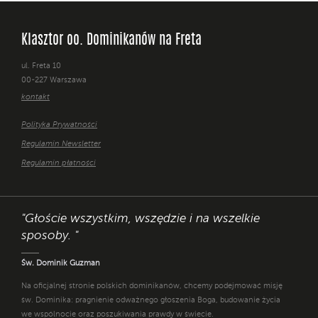
Klasztor oo. Dominikanów na Freta
ul. Freta 10
00-227 Warszawa
kontakt
Polityka Prywatności
Regulamin Newsletter
Regulamin płatności
"Głoście wszystkim, wszędzie i na wszelkie
sposoby. "
Św. Dominik Guzman
Na oficjalnej stronie polskich dominikanów, chcemy podejmować misję
św. Dominika: pragnienie odważnego głoszenia Boga, budowanie życia
we wspólnocie oraz poszukiwania prawdy w świecie.