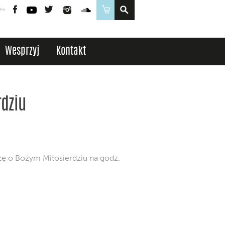
Poczta
Logowanie
Facebook
YouTube
Twitter
Instagram
SoundCloud
Sklep
Wesprzyj
Kontakt
dziu
zę o Bożym Miłosierdziu na godz.