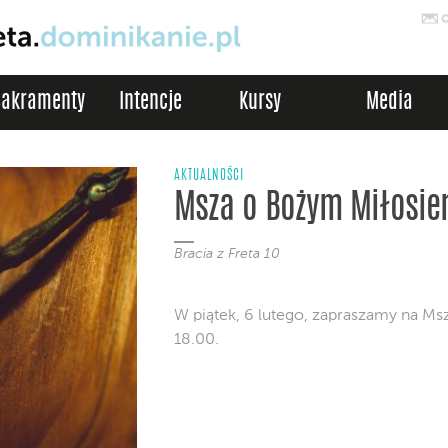
Sakramenty
Intencje
Kursy
Media
AKTUALNOŚCI
Msza o Bożym Miłosier
Bracia z Freta 10
W piątek, 6 lutego, zapraszamy na Ms
18.00.