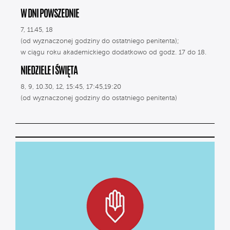
W DNI POWSZEDNIE
7, 11.45, 18
(od wyznaczonej godziny do ostatniego penitenta);
w ciągu roku akademickiego dodatkowo od godz. 17 do 18.
NIEDZIELE I ŚWIĘTA
8, 9, 10.30, 12, 15:45, 17:45,19:20
(od wyznaczonej godziny do ostatniego penitenta)