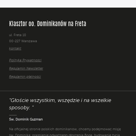
Klasztor oo. Dominikanów na Freta
ul. Freta 10
00-227 Warszawa
kontakt
Polityka Prywatności
Regulamin Newsletter
Regulamin płatności
"Głoście wszystkim, wszędzie i na wszelkie
sposoby. "
Św. Dominik Guzman
Na oficjalnej stronie polskich dominikanów, chcemy podejmować misję
św. Dominika: pragnienie odważnego głoszenia Boga, budowanie życia