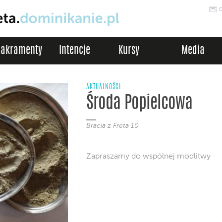
Sakramenty
Intencje
Kursy
Media
AKTUALNOŚCI
Środa Popielcowa
Bracia z Freta 10
Zapraszamy do wspólnej modlitwy