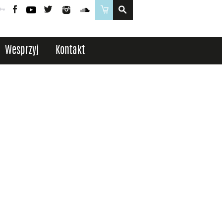
Poczta
Logowanie
Facebook
YouTube
Twitter
Instagram
SoundCloud
Sklep
Wesprzyj
Kontakt