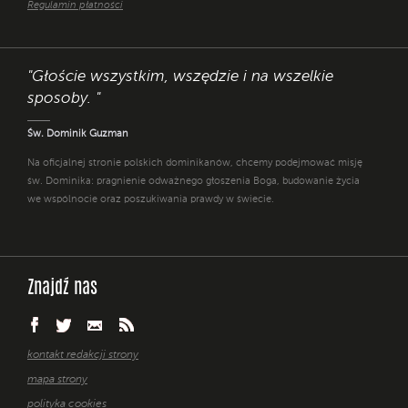
Regulamin płatności
"Głoście wszystkim, wszędzie i na wszelkie
sposoby. "
Św. Dominik Guzman
Na oficjalnej stronie polskich dominikanów, chcemy podejmować misję
św. Dominika: pragnienie odważnego głoszenia Boga, budowanie życia
we wspólnocie oraz poszukiwania prawdy w świecie.
Znajdź nas
kontakt redakcji strony
mapa strony
polityka cookies