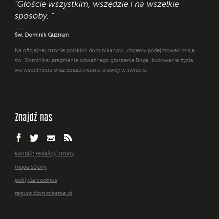
"Głoście wszystkim, wszędzie i na wszelkie
sposoby. "
Św. Dominik Guzman
Na oficjalnej stronie polskich dominikanów, chcemy podejmować misję
św. Dominika: pragnienie odważnego głoszenia Boga, budowanie życia
we wspólnocie oraz poszukiwania prawdy w świecie.
Znajdź nas
kontakt redakcji strony
mapa strony
polityka cookies
reguła dominikanie.pl