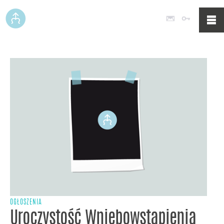
Poczta
Logowan
OGŁOSZENIA
Uroczystość Wniebowstąpienia