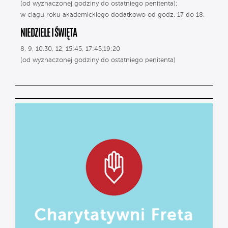
(od wyznaczonej godziny do ostatniego penitenta);
w ciągu roku akademickiego dodatkowo od godz. 17 do 18.
NIEDZIELE I ŚWIĘTA
8, 9, 10.30, 12, 15:45, 17:45,19:20
(od wyznaczonej godziny do ostatniego penitenta)