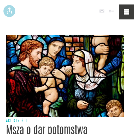
Poczta
Logowan
AKTUALNOŚCI
Msza o dar potomstwa