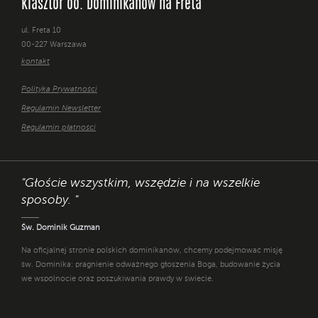
Klasztor oo. Dominikanów na Freta
ul. Freta 10
00-227 Warszawa
kontakt
Polityka Prywatności
Regulamin Newsletter
Regulamin płatności
"Głoście wszystkim, wszędzie i na wszelkie
sposoby. "
Św. Dominik Guzman
Na oficjalnej stronie polskich dominikanów, chcemy podejmować misję
św. Dominika: pragnienie odważnego głoszenia Boga, budowanie życia
we wspólnocie oraz poszukiwania prawdy w świecie.