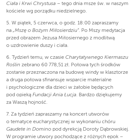
Ciała i Krwi Chrystusa
– tego dnia msze św. w naszym
kościele wg porządku niedzielnego.
5. W piątek, 5 czerwca, o godz. 18:00 zapraszamy
na
„Mszę o Bożym Miłosierdziu”
. Po Mszy medytacja
przed obrazem Jezusa Miłosiernego z modlitwą
o uzdrowienie duszy i ciała.
6. Tydzień temu, w czasie
Charytatywnego Kiermaszu
Roślin
zebrano 60 778,51 zł. Połowa tych środków
zostanie przeznaczona na budowę windy w klasztorze
a druga połowa sfinansuje wsparcie materialne
i psychologiczne dla dzieci w żałobie będących
pod opieką
Fundacji Ania Łucja
. Bardzo dziękujemy
za Waszą hojność.
7. Za tydzień zapraszamy na koncert utworów
o tematyce eucharystycznej w wykonaniu chóru
Gaudete in Domino
pod dyrekcją Doroty Dąbrowskiej.
W programie utwory pochodzące z różnych epok –