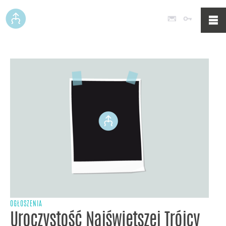
Poczta
Logowan
OGŁOSZENIA
Uroczystość Najświętszej Trójcy