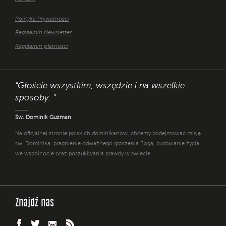
Polityka Prywatności
Regulamin Newsletter
Regulamin płatności
"Głoście wszystkim, wszędzie i na wszelkie
sposoby. "
Św. Dominik Guzman
Na oficjalnej stronie polskich dominikanów, chcemy podejmować misję
św. Dominika: pragnienie odważnego głoszenia Boga, budowanie życia
we wspólnocie oraz poszukiwania prawdy w świecie.
Znajdź nas