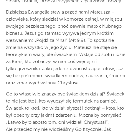
Siostry i Bracia, Drodzy Przyjaciele Opatrzności Bożej!
Dzisiejsza Ewangelia stawia przed nami Mateusza –
człowieka, który siedział w komorze celnej, w miejscu
swojego bezpiecznego, choć pewnie mało chlubnego
biznesu. Jezus go stamtąd wyrywa jednym krótkim
wezwaniem: „Pójdź za Mną!” (Mt 9,9). To spotkanie
zmienia wszystko w jego życiu. Mateusz nie staje się
teoretykiem wiary, ale świadkiem. Wstaje od stołu i idzie
za Kimś, kto zobaczył w nim coś więcej niż
tylko grzesznika. Jako jeden z dwunastu apostołów, stał
się bezpośrednim świadkiem cudów, nauczania, śmierci
oraz zmartwychwstania Chrystusa.
Co to właściwie znaczy być świadkiem dzisiaj? Świadek
to nie jest ktoś, kto wyuczył się formułek na pamięć.
Świadek to ktoś, kto widział, słyszał i dotknął – ktoś, kto
był obecny przy jakimś zdarzeniu. Można by pomyśleć:
„Łatwo było apostołom, oni widzieli Chrystusa!”.
Ale przecież my nie widzieliśmy Go fizycznie. Jak