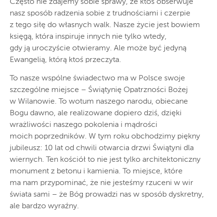
Często nie zdajemy sobie sprawy, że ktoś obserwuje
nasz sposób radzenia sobie z trudnościami i czerpie
z tego siłę do własnych walk. Nasze życie jest bowiem
księgą, która inspiruje innych nie tylko wtedy,
gdy ją uroczyście otwieramy. Ale może być jedyną
Ewangelią, którą ktoś przeczyta.
To nasze wspólne świadectwo ma w Polsce swoje
szczególne miejsce – Świątynię Opatrzności Bożej
w Wilanowie. To wotum naszego narodu, obiecane
Bogu dawno, ale realizowane dopiero dziś, dzięki
wrażliwości naszego pokolenia i mądrości
moich poprzedników. W tym roku obchodzimy piękny
jubileusz: 10 lat od chwili otwarcia drzwi Świątyni dla
wiernych. Ten kościół to nie jest tylko architektoniczny
monument z betonu i kamienia. To miejsce, które
ma nam przypominać, że nie jesteśmy rzuceni w wir
świata sami – że Bóg prowadzi nas w sposób dyskretny,
ale bardzo wyraźny.