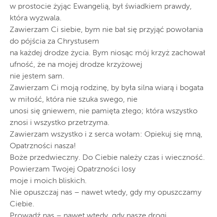
w prostocie żyjąc Ewangelią, był świadkiem prawdy,
która wyzwala.
Zawierzam Ci siebie, bym nie bał się przyjąć powołania
do pójścia za Chrystusem
na każdej drodze życia. Bym niosąc mój krzyż zachował
ufność, że na mojej drodze krzyżowej
nie jestem sam.
Zawierzam Ci moją rodzinę, by była silna wiarą i bogata
w miłość, która nie szuka swego, nie
unosi się gniewem, nie pamięta złego; która wszystko
znosi i wszystko przetrzyma.
Zawierzam wszystko i z serca wołam: Opiekuj się mną,
Opatrzności nasza!
Boże przedwieczny. Do Ciebie należy czas i wieczność.
Powierzam Twojej Opatrzności losy
moje i moich bliskich.
Nie opuszczaj nas – nawet wtedy, gdy my opuszczamy
Ciebie.
Prowadź nas – nawet wtedy, gdy nasze drogi