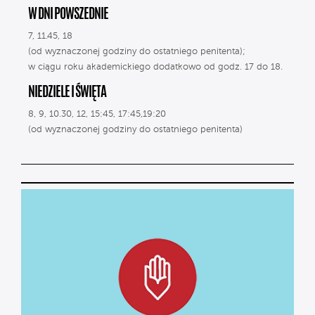
W DNI POWSZEDNIE
7, 11.45, 18
(od wyznaczonej godziny do ostatniego penitenta);
w ciągu roku akademickiego dodatkowo od godz. 17 do 18.
NIEDZIELE I ŚWIĘTA
8, 9, 10.30, 12, 15:45, 17:45,19:20
(od wyznaczonej godziny do ostatniego penitenta)