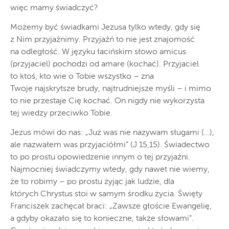
więc mamy świadczyć?
Możemy być świadkami Jezusa tylko wtedy, gdy się
z Nim przyjaźnimy. Przyjaźń to nie jest znajomość
na odległość. W języku łacińskim słowo amicus
(przyjaciel) pochodzi od amare (kochać). Przyjaciel
to ktoś, kto wie o Tobie wszystko – zna
Twoje najskrytsze brudy, najtrudniejsze myśli – i mimo
to nie przestaje Cię kochać. On nigdy nie wykorzysta
tej wiedzy przeciwko Tobie.
Jezus mówi do nas: „Już was nie nazywam sługami (…),
ale nazwałem was przyjaciółmi” (J 15,15). Świadectwo
to po prostu opowiedzenie innym o tej przyjaźni.
Najmocniej świadczymy wtedy, gdy nawet nie wiemy,
że to robimy – po prostu żyjąc jak ludzie, dla
których Chrystus stoi w samym środku życia. Święty
Franciszek zachęcał braci: „Zawsze głoście Ewangelię,
a gdyby okazało się to konieczne, także słowami”.