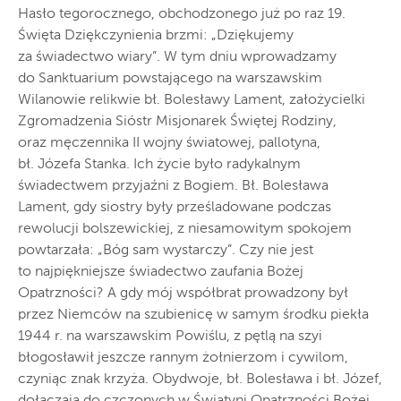
Hasło tegorocznego, obchodzonego już po raz 19.
Święta Dziękczynienia brzmi: „Dziękujemy
za świadectwo wiary”. W tym dniu wprowadzamy
do Sanktuarium powstającego na warszawskim
Wilanowie relikwie bł. Bolesławy Lament, założycielki
Zgromadzenia Sióstr Misjonarek Świętej Rodziny,
oraz męczennika II wojny światowej, pallotyna,
bł. Józefa Stanka. Ich życie było radykalnym
świadectwem przyjaźni z Bogiem. Bł. Bolesława
Lament, gdy siostry były prześladowane podczas
rewolucji bolszewickiej, z niesamowitym spokojem
powtarzała: „Bóg sam wystarczy”. Czy nie jest
to najpiękniejsze świadectwo zaufania Bożej
Opatrzności? A gdy mój współbrat prowadzony był
przez Niemców na szubienicę w samym środku piekła
1944 r. na warszawskim Powiślu, z pętlą na szyi
błogosławił jeszcze rannym żołnierzom i cywilom,
czyniąc znak krzyża. Obydwoje, bł. Bolesława i bł. Józef,
dołączają do czczonych w Świątyni Opatrzności Bożej