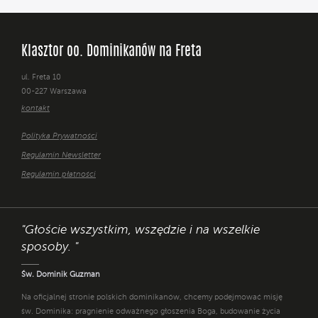
Klasztor oo. Dominikanów na Freta
ul. Freta 10
00-227 Warszawa
kontakt
Polityka Prywatności
Regulamin Newsletter
Regulamin płatności
"Głoście wszystkim, wszędzie i na wszelkie
sposoby. "
Św. Dominik Guzman
Na oficjalnej stronie polskich dominikanów, chcemy podejmować misję
św. Dominika: pragnienie odważnego głoszenia Boga, budowanie życia